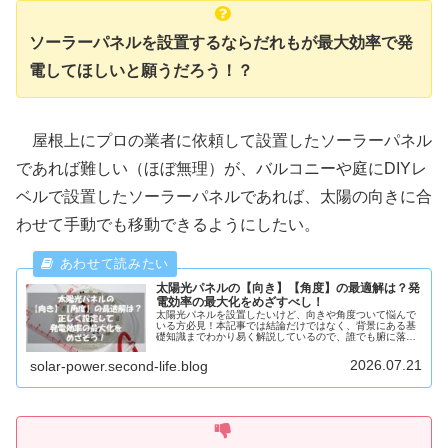
ソーラーパネルを設置するならだれもが最大効率で発
電してほしいと願うだろう！？
屋根上にプロの業者に依頼して設置したソーラーパネル
であれば難しい（ほぼ無理）が、バルコニーや庭にDIYレ
ベルで設置したソーラーパネルであれば、太陽の向きに合
わせて手動でも移動できるようにしたい。
太陽光パネルの【向き】【角度】の最適解は？発
電効率の最大化をめざすべし！
太陽光パネルを設置したいけど、向きや角度ついて悩んで
いる方必見！本記事では結論だけではなく、背景にある基
礎知識までわかり易く解説しているので、誰でも腑に落ち
るはず。是非一読を！
2026.07.21
solar-power.second-life.blog