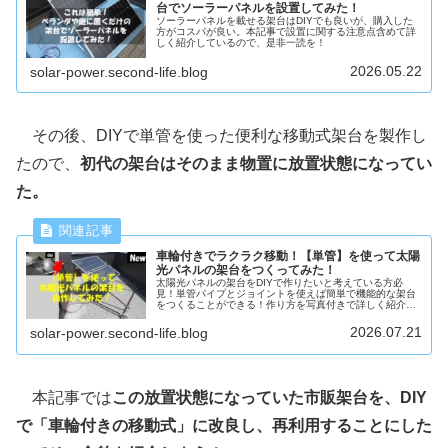
台でソーラーパネルを設置してみた！
ソーラーパネルを載せる架台はDIYでも良いが、購入した
方がコスパが良い。本記事で設置に関する注意点含めて詳
しく紹介しているので、是非一読を！
2026.05.22
solar-power.second-life.blog
その後、DIYで単管を使った便利な移動式架台を製作し
たので、
初代の架台はそのまま物置に放置状態になってい
た。
車輪付きでラクラク移動！【単管】を使って太陽
光パネルの架台をつくってみた！
太陽光パネルの架台をDIYで作りたいと考えている方必
見！単管パイプとジョイントを使えば簡単で機能的な架台
をつくることができる！作り方を写真付きで詳しく紹介！
是非一読を！
2026.07.21
solar-power.second-life.blog
本記事では
この放置状態になっていた市販架台を、DIY
で「車輪付きの移動式」に改良し、再利用することにした