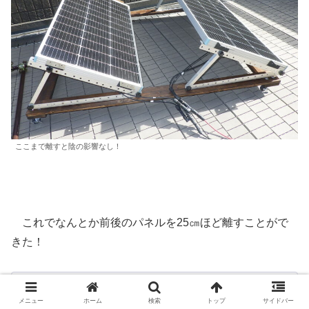
ここまで離すと陰の影響なし！
これでなんとか前後のパネルを25㎝ほど離すことがで
きた！
長手方向のサイズを1300ｍｍではなく、1600mmくら
メニュー
ホーム
検索
トップ
サイドバー