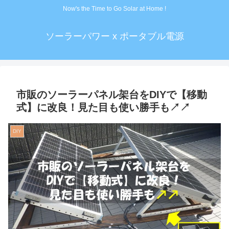
Now's the Time to Go Solar at Home !
ソーラーパワー x ポータブル電源
市販のソーラーパネル架台をDIYで【移動
式】に改良！見た目も使い勝手も↗↗
DIY