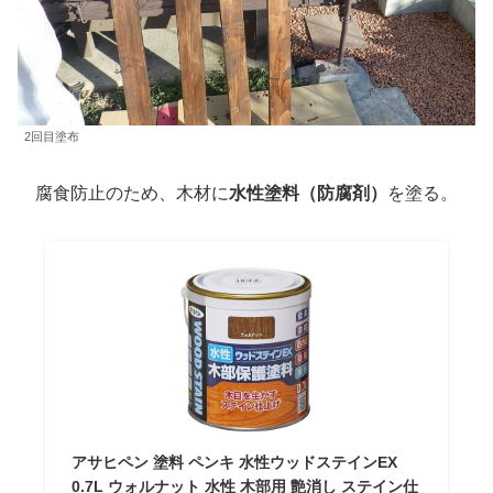
2回目塗布
腐食防止のため、木材に
水性塗料（防腐剤）
を塗る。
アサヒペン 塗料 ペンキ 水性ウッドステインEX
0.7L ウォルナット 水性 木部用 艶消し ステイン仕